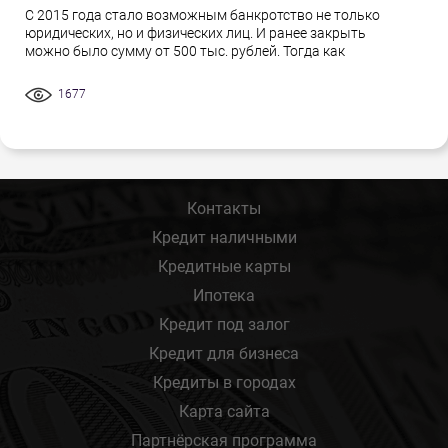
С 2015 года стало возможным банкротство не только
юридических, но и физических лиц. И ранее закрыть
можно было сумму от 500 тыс. рублей. Тогда как
1677
Контакты
Кредит наличными
Кредитные карты
Ипотека
Кредит под залог
Кредит для бизнеса
Кредиты в городах
Карта сайта
Партнёрская программа