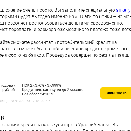
редложение очень просто. Вы заполните специальную
анкету
торыми будет выгодно именно Вам. В эти-то банки – не ме
дход позволяет воспользоваться деньгами своевременно,
мет переплаты и размера ежемесячного платежа тоже легк
айте сможете рассчитать потребительский кредит на
азать, это может быть любой из видов кредита, кроме того,
е любого из банков. Процедура совершенно бесплатная дл
% годовых
ПСК 27,376% - 37,999%
н рублей
Кредитные каникулы до 2 месяцев
ОФОРМИТЬ
Без обеспечения
 ЦБ РФ № 3251 от 17.12. 2014 г.
нк
ельский кредит на калькуляторе в Уралсиб Банке, Вы