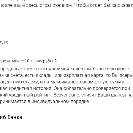
ановленным здесь ограничениям. Чтобы ответ банка оказа
ода;
де не менее 10 тысяч рублей.
, предлагает уже состоявшимся клиентам более выгодные
анке счета, есть вклады, или зарплатная карта, то Вы всерь
оцентную ставку, и на максимально возможную сумму.
шая кредитная история. Она обязательно проверяется при
кий кредитный рейтинг, безусловно, снизит Ваши шансы на
 принимается в индивидуальном порядке.
иб Банка
формления потребительского кредита в Уралсиб Банке