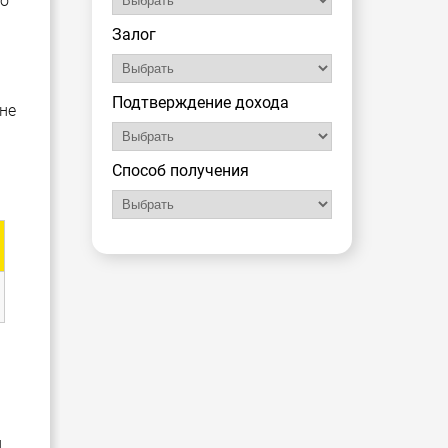
го
Залог
Подтверждение дохода
не
Способ получения
и