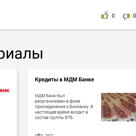
0
0
 кредита не более 50 тысяч рублей, Вам понадобится
оформить при наличии одного-единственного документа
риалы
Кредиты в МДМ Банке
МДМ Банк был
реорганизован в фоме
присоединения к Бинбанку. В
настоящее время входит в
состав группы ВТБ.
2970