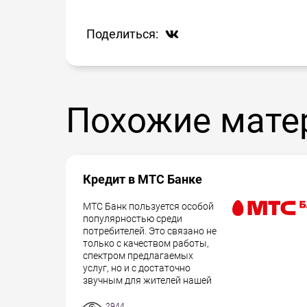
входят:
Поделиться:
общероссийский паспорт;
справка о доходах.
Но и здесь есть исключение – при сумме
только паспорт. Суммы меньшие можно 
Похожие мате
- паспорта.
Кредит в МТС Банке
МТС Банк пользуется особой
популярностью среди
потребителей. Это связано не
только с качеством работы,
спектром предлагаемых
услуг, но и с достаточно
звучным для жителей нашей
2944