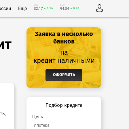
USD
EUR
оссии
Ещё
82.17
▲ 0.76
94.84
▲ 0.78
Заявка в несколько
ит
банков
на
кредит наличными
ОФОРМИТЬ
Подбор кредита
ть,
Цель
Ипотека