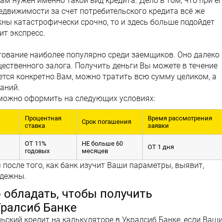
м нужен именно такой вид кредита. Дело в том, что при е
недвижимости за счет потребительского кредита всё же
жны катастрофически срочно, то и здесь больше подойдет
ит экспресс.
ование наиболее популярно среди заемщиков. Оно далеко 
щественного залога. Получить деньги Вы можете в течение
очется конкретно Вам, можно тратить всю сумму целиком, а
аний.
 можно оформить на следующих условиях:
Процентная
Время рассмотрения
Срок погашения
ставка
заявки
ОТ 11%
НЕ больше 60
ОТ 1 дня
годовых
месяцев
 после того, как банк изучит Ваши параметры, выявит,
адежны.
обладать, чтобы получить
Уралсиб Банке
ьский кредит на калькуляторе в Укралсиб Банке, если Ваш