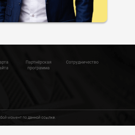
арта
Партнёрская
Сотрудничество
айта
программа
любой момент по
данной ссылке.