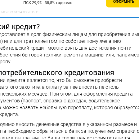
ОФОРМИТЬ
ПСК 29,9% -38,5% годовых
№ 2673 от 24.03.2015 г.
кий кредит?
доставляет в долг физическим лицам для приобретения им
ы) или для трат клиентом по собственному желанию
ребительский кредит можно взять для достижения почти
обретения бытовой техники, ремонта машины или, например
ропу.
потребительского кредитования
и кредита является то, что Вы сможете приобрести
 этого захотите, а оплату за нее вносить не столь
нескольких месяцев. При этом, для оформления кредита
ентов (паспорт, справка о доходах, водительское
та можно назвать небольшую переплату, которая образуетс
кредита.
ходимо вносить денежные средства в указанном размере и
ита необходимо обратиться в банк за получением справки 
йдете к выплатам, то Ваша кредитная история останется