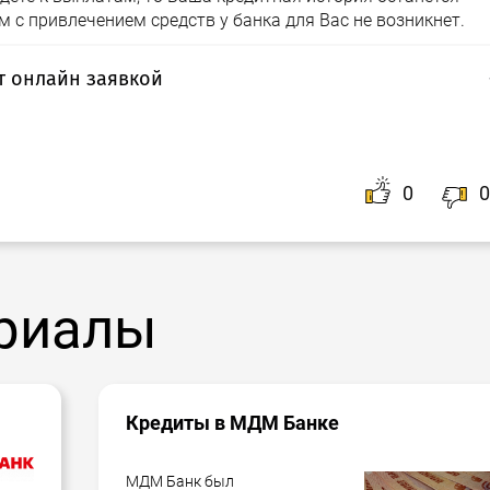
 с привлечением средств у банка для Вас не возникнет.
т онлайн заявкой
учение кредита. Ваша заявка автоматически будет
банков. Через короткое время с Вами свяжется наш
ко выбрать наилучшие условия по потребительскому
0
0
жности.
риалы
Кредиты в МДМ Банке
МДМ Банк был