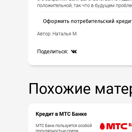
положительной, так что в будущем проблем
Оформить потребительский креди
Автор:
Наталья М.
Заполните на нашем сайте
анкету
на пол
отправлена на рассмотрение в 5 лучших 
специалист банка и Вам останется толь
Поделиться:
кредиту, рассчитав при этом свои возмо
Похожие мате
Кредит в МТС Банке
МТС Банк пользуется особой
популярностью среди