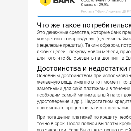
Оформление по паспорту
Ставка от 29,9%
Реклама Т-Банк.Лицензия ЦБ РФ 
Что же такое потребительс
Это денежные средства, которые банк пре
конкретных товаров/услуг (целевые займ
(нецелевые кредиты). Таким образом, пот
любых целей - покупку новой мебели, при
для того, что бы съездить на шоппинг в Ев
Достоинства и недостатки 
Основным достоинством при использовани
желаемую вещь именно в тот момент, когда
заметными для себя платежами в течение 
необходим самый минимальный пакет докум
удостоверение и др.). Недостатком креди
при выплате процентов за использование 
При погашении платежей по кредиту необ
точно в срок. После полной выплаты кред
его закрытии. Если Вы ответственно подо