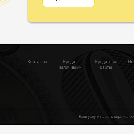
Контакты
Кредит
Кредитные
Ип
наличными
карты
Если услуги нашего сервиса б