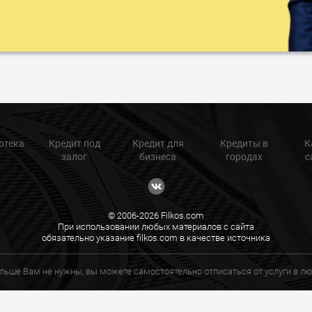
отека
Кредит под
Кредит для
Кредиты в
К
залог
бизнеса
городах
с
© 2006-2026 Filkos.com
При использовании любых материалов с сайта
обязательно указание filkos.com в качестве источника
ольше Вам не нужны, вы можете самостоятельно отписаться от услуги в 