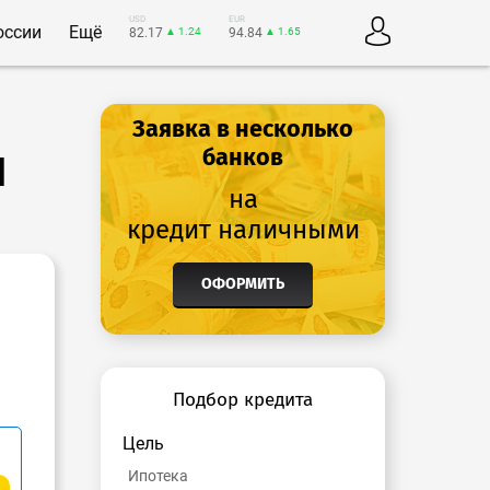
USD
EUR
оссии
Ещё
82.17
▲ 1.24
94.84
▲ 1.65
Заявка в несколько
и
банков
на
кредит наличными
ОФОРМИТЬ
Подбор кредита
Цель
Ипотека