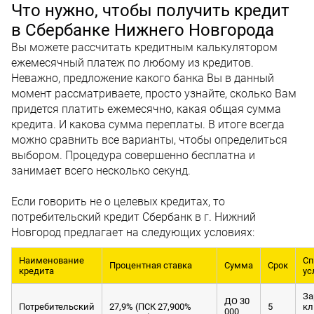
Что нужно, чтобы получить кредит
в Сбербанке Нижнего Новгорода
Вы можете рассчитать кредитным калькулятором
ежемесячный платеж по любому из кредитов.
Неважно, предложение какого банка Вы в данный
момент рассматриваете, просто узнайте, сколько Вам
придется платить ежемесячно, какая общая сумма
кредита. И какова сумма переплаты. В итоге всегда
можно сравнить все варианты, чтобы определиться
выбором. Процедура совершенно бесплатна и
занимает всего несколько секунд.
Если говорить не о целевых кредитах, то
потребительский кредит Сбербанк в г. Нижний
Новгород предлагает на следующих условиях:
Наименование
Сп
Процентная ставка
Сумма
Срок
кредита
ус
За
ДО 30
Потребительский
27,9% (ПСК 27,900%
5
кл
000