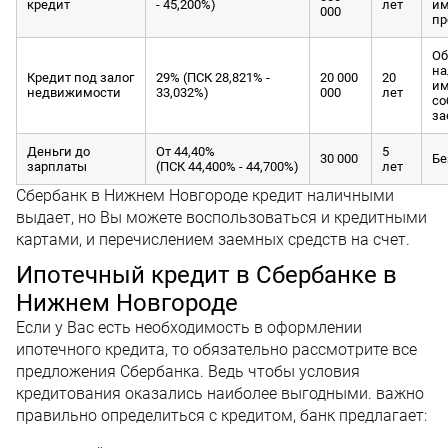
кредит
- 45,200%)
лет
и
000
пр
Об
на
Кредит под залог
29% (ПСК 28,821% -
20 000
20
им
недвижимости
33,032%)
000
лет
со
за
Деньги до
От 44,40%
5
30 000
Бе
зарплаты
(ПСК 44,400% - 44,700%)
лет
Сбербанк в Нижнем Новгороде кредит наличными
выдает, но Вы можете воспользоваться и кредитными
картами, и перечислением заемных средств на счет.
Ипотечный кредит в Сбербанке в
Нижнем Новгороде
Если у Вас есть необходимость в оформлении
ипотечного кредита, то обязательно рассмотрите все
предложения Сбербанка. Ведь чтобы условия
кредитования оказались наиболее выгодными. важно
правильно определиться с кредитом, банк предлагает: