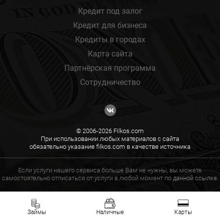
Кредит под залог
Кредит для бизнеса
Кредиты в городах
Карта сайта
Партнёрская программа
Сотрудничество
© 2006-2026 Filkos.com
При использовании любых материалов с сайта
обязательно указание filkos.com в качестве источника
Если услуги нашего сервиса больше Вам не нужны, вы можете
самостоятельно отписаться от услуги в любой момент по
данной ссылке.
Займы
Наличные
Карты