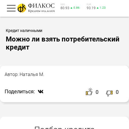
USD
EUR
80.93
▲ 0.86
93.19
▲ 1.23
Кредит наличными
Можно ли взять потребительский
кредит
Автор:
Наталья М.
Поделиться:
0
0