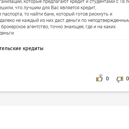
ганизации, которые предлагают кредит и студентами с 18 л
решили, что лучшим для Вас является кредит,
аспорта, то найти банк, который готов рискнуть и
 далеко не каждый из них даст деньги по неподтвержденны
рокерское агентство, точно знающее, где и на каких
деньги.
тельские кредиты
а, предполагающая непосредственное присутствие в
ми словами, оформить кредит можно, не выходя из
е, единственным условием для этой возможности
0
0
нки, наполняя свои сайты различной информацией,
а лучшие потребительские кредиты.
течение короткого времени Вам перезвонит сотрудник
дитования, ответит на интересующие вопросы и
ком можно назвать то, что в случае отказа банка,
ла, но уже с другим банком. Конечно, это намного
же может занять определенное время, потратить которое