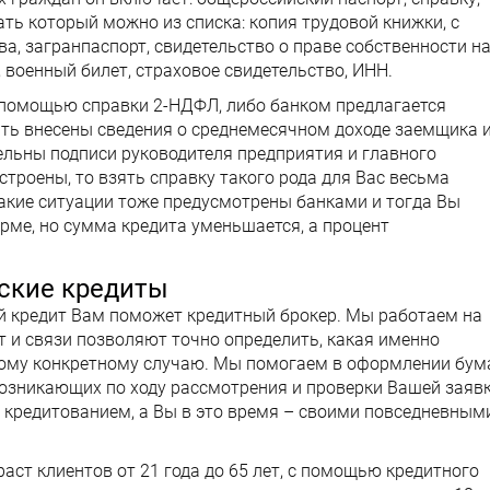
ь который можно из списка: копия трудовой книжки, с
а, загранпаспорт, свидетельство о праве собственности н
 военный билет, страховое свидетельство, ИНН.
 помощью справки 2-НДФЛ, либо банком предлагается
ть внесены сведения о среднемесячном доходе заемщика 
ельны подписи руководителя предприятия и главного
строены, то взять справку такого рода для Вас весьма
акие ситуации тоже предусмотрены банками и тогда Вы
рме, но сумма кредита уменьшается, а процент
ские кредиты
й кредит Вам поможет кредитный брокер. Мы работаем на
т и связи позволяют точно определить, какая именно
ому конкретному случаю. Мы помогаем в оформлении бума
возникающих по ходу рассмотрения и проверки Вашей заяв
кредитованием, а Вы в это время – своими повседневным
аст клиентов от 21 года до 65 лет, с помощью кредитного