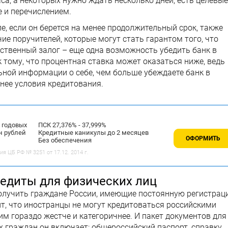
са, а некоторых нужно ждать несколько дней, есть целевые
е и перечислением.
е, если он берется на менее продолжительный срок, также
чие поручителей, которые могут стать гарантом того, что
ственный залог – еще одна возможность убедить банк в
 тому, что процентная ставка может оказаться ниже, ведь
ной информации о себе, чем больше убеждаете банк в
нее условия кредитования.
% годовых
ПСК 27,376% - 37,999%
н рублей
Кредитные каникулы до 2 месяцев
ОФОРМИТЬ
Без обеспечения
 ЦБ РФ № 3251 от 17.12. 2014 г.
редиты для физических лиц
олучить граждане России, имеющие постоянную регистра
ит, что иностранцы не могут кредитоваться российскими
им гораздо жестче и категоричнее. И пакет документов для
х граждан он включает: общероссийский паспорт, справку,