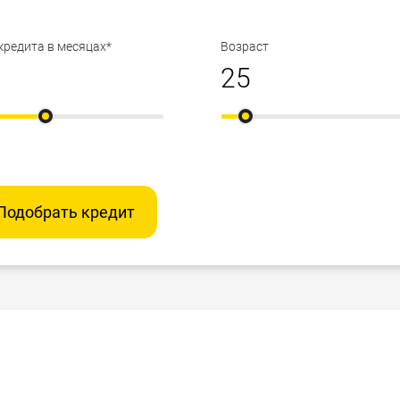
или общение с семьей, друзьями.
 он объединяет в себе сведения о различных банках и
кредита в месяцах*
Возраст
 и выбрать. Заполните анкету на кредит, и она
 финансовых организаций, которые подобраны в
ы удовлетворить Ваши потребности. Вам не придется
тьте на телефонный звонок, который приведет Вас к
Подобрать кредит