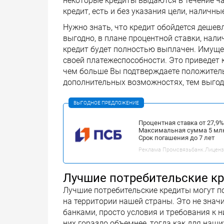
некоторые кредиты выдаются в течение ча
кредит, есть и без указания цели, наличны
Нужно знать, что кредит обойдется дешевл
выгодно, в плане процентной ставки, нали
кредит будет полностью выплачен. Имуще
своей платежеспособности. Это приведет к
чем больше Вы подтверждаете положитель
дополнительных возможностях, тем выгод
ВЫГОДНОЕ ПРЕДЛОЖЕНИЕ
Процентная ставка от 27,9
Максимальная сумма 5 мл
Срок погашения до 7 лет
Реклама Промсвязьбанк.Лицензия
Лучшие потребительские к
Лучшие потребительские кредиты могут п
на территории нашей страны. Это не знач
банками, просто условия и требования к н
них гораздо объемнее, тогда как для наши