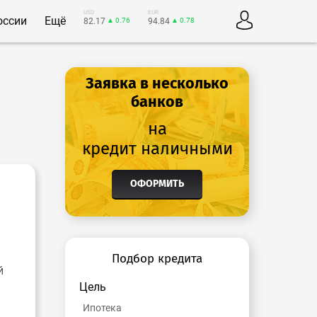
USD
EUR
оссии
Ещё
82.17
▲ 0.76
94.84
▲ 0.78
Заявка в несколько
банков
на
кредит наличными
ОФОРМИТЬ
Подбор кредита
й
Цель
Ипотека