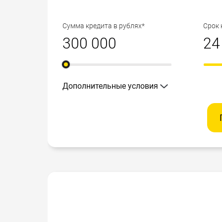
Вы могли бы на выполнение срочных дел 
По другому принципу работает наш сайт,
Сумма кредита в рублях*
Срок 
организациях, дает возможность сравнить
автоматически отправится во множество
соответствии с Вашими данными и должн
тратить ни сил, ни времени, просто отве
желаемому кредиту.
Дополнительные условия