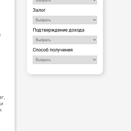
Залог
а
Подтверждение дохода
и
Способ получения
г,
ки
и