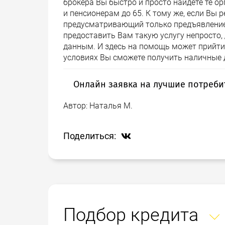
брокера Вы быстро и просто найдете те ор
и пенсионерам до 65. К тому же, если Вы 
предусматривающий только предъявление п
предоставить Вам такую услугу непросто,
данным. И здесь на помощь может прийти б
условиях Вы сможете получить наличные 
Онлайн заявка на лучшие потреби
Автор:
Наталья М.
Постепенно процедура получения кредит
банке, заменяется онлайн услугами. Ины
дома, офиса, находясь в пути или отдых
Поделиться:
является доступ к Интернету. Многие ба
предлагают заполнить и онлайн
заявку
н
Процедура отнимет несколько минут и в 
банка, который объяснит Вам детали кре
объяснит дальнейшие действия. Недостат
придется повторять всю процедуру снача
Подбор кредита
проще и быстрее поездок в банк, но так