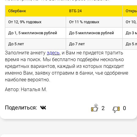
Сбербанк
ВТБ 24
Откр
От 12, 9% годовых
От 11 % годовых
От 10
До 1, 5 миллионов рублей
До 5 миллионов рублей
До 3 
До 5 лет
До 7 лет
До 5 
Заполните анкету
здесь
, и Вам не придется тратить
время на поиск. Мы бесплатно подберём несколько
кредитных вариантов, каждый из которых подходит
именно Вам, заявку отправим в банки, чье одобрение
наиболее вероятно.
Автор:
Наталья М.
Поделиться:
2
0