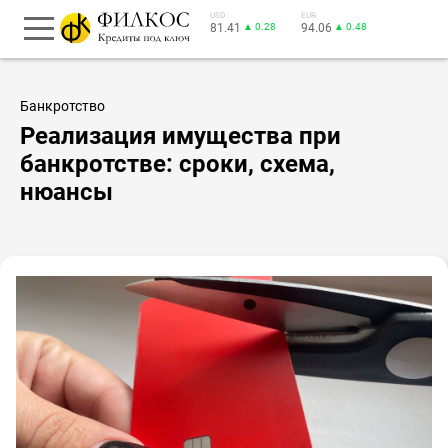
USD
EUR
81.41
▲ 0.28
94.06
▲ 0.48
Банкротство
Реализация имущества при
банкротстве: сроки, схема,
нюансы