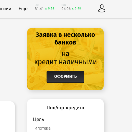
USD
EUR
оссии
Ещё
81.41
▲ 0.28
94.06
▲ 0.48
Заявка в несколько
банков
на
кредит наличными
ОФОРМИТЬ
Подбор кредита
Цель
Ипотека