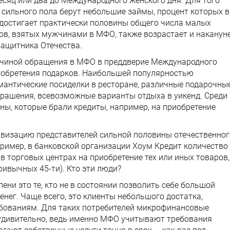
сяц или два до Международного женского дня. Для того
 сильного пола берут небольшие займы, процент которых в
 достигает практически половины общего числа малых
тов, взятых мужчинами в МФО, также возрастает и наканун
защитника Отечества.
ичиной обращения в МФО в преддверие Международного
иобретения подарков. Наибольшей популярностью
омантические посиделки в ресторане, различные подарочны
рашения, всевозможные варианты отдыха в уикенд. Среди
ы, которые брали кредиты, например, на приобретение
визацию представителей сильной половины отечественног
апример, в банковской организации Хоум Кредит количество
 торговых центрах на приобретение тех или иных товаров,
привычных 45-ти). Кто эти люди?
ени это те, кто не в состоянии позволить себе большой
енег. Чаще всего, это клиенты небольшого достатка,
ребованиям. Для таких потребителей микрофинансовые
Неудивительно, ведь именно МФО учитывают требования