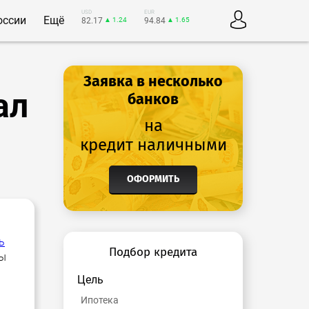
USD
EUR
оссии
Ещё
82.17
▲ 1.24
94.84
▲ 1.65
Заявка в несколько
ал
банков
на
кредит наличными
ОФОРМИТЬ
ь
Подбор кредита
ны
Цель
Ипотека