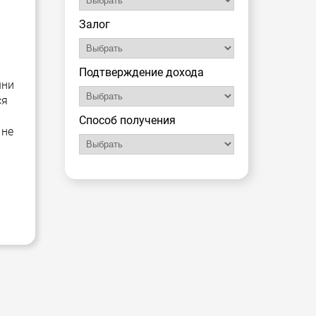
Залог
Подтверждение дохода
шни
ся
Способ получения
 не