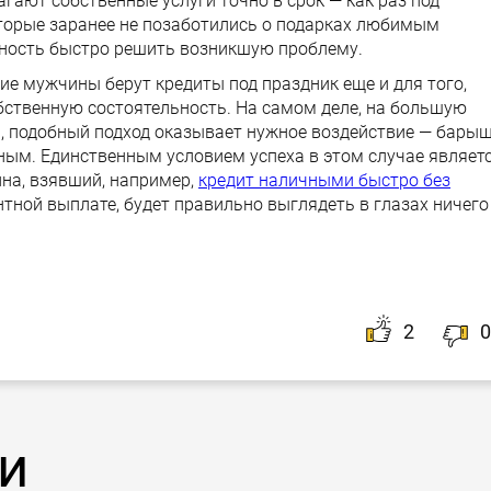
гают собственные услуги точно в срок — как раз под
торые заранее не позаботились о подарках любимым
ность быстро решить возникшую проблему.
ие мужчины берут кредиты под праздник еще и для того,
ственную состоятельность. На самом деле, на большую
а, подобный подход оказывает нужное воздействие — бары
ным. Единственным условием успеха в этом случае являет
на, взявший, например,
кредит наличными быстро без
тной выплате, будет правильно выглядеть в глазах ничего
2
0
и