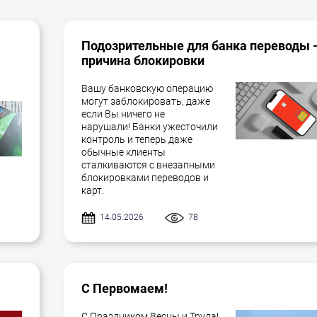
Подозрительные для банка переводы 
причина блокировки
Вашу банковскую операцию
могут заблокировать, даже
если Вы ничего не
нарушали! Банки ужесточили
контроль и теперь даже
обычные клиенты
сталкиваются с внезапными
блокировками переводов и
карт.
14.05.2026
78
С Первомаем!
С Праздником Весны и Труда!