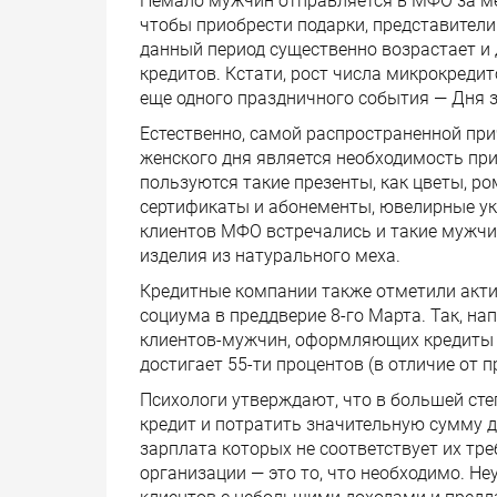
Немало мужчин отправляется в МФО за ме
чтобы приобрести подарки, представители
данный период существенно возрастает и
кредитов. Кстати, рост числа микрокреди
еще одного праздничного события — Дня 
Естественно, самой распространенной пр
женского дня является необходимость пр
пользуются такие презенты, как цветы, р
сертификаты и абонементы, ювелирные ук
клиентов МФО встречались и такие мужчин
изделия из натурального меха.
Кредитные компании также отметили акти
социума в преддверие 8-го Марта. Так, н
клиентов-мужчин, оформляющих кредиты в
достигает 55-ти процентов (в отличие от 
Психологи утверждают, что в большей степ
кредит и потратить значительную сумму д
зарплата которых не соответствует их т
организации — это то, что необходимо. 