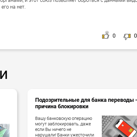
органами, и этот союз позволяет бороться с данными вид
его на нет.
0
0
и
Подозрительные для банка переводы 
причина блокировки
Вашу банковскую операцию
могут заблокировать, даже
если Вы ничего не
нарушали! Банки ужесточили