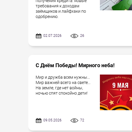
получения кредита: новые
требования к доходам
заёмщиков и лайфхаки по
одобрению.
02.07.2026
26
С Днём Победы! Мирного неба!
Мир и дружба всем нужны...
Мир важней всего на свете...
На земле, где нет войны,
ночью спят спокойно дети!
09.05.2026
72