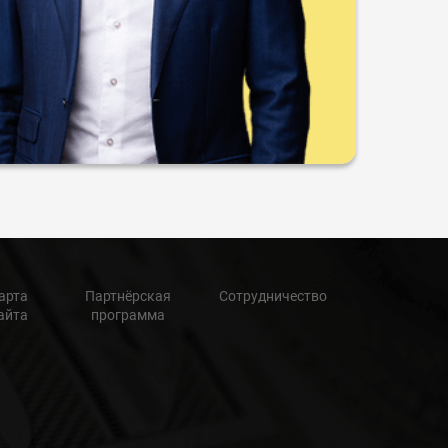
арта
Партнёрская
Сотрудничество
айта
программа