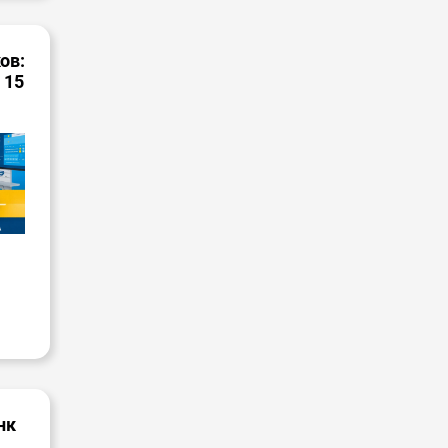
ов:
 15
нк