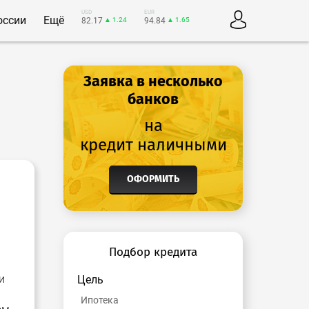
USD
EUR
оссии
Ещё
82.17
▲ 1.24
94.84
▲ 1.65
Заявка в несколько
банков
на
кредит наличными
ОФОРМИТЬ
Подбор кредита
и
Цель
Ипотека