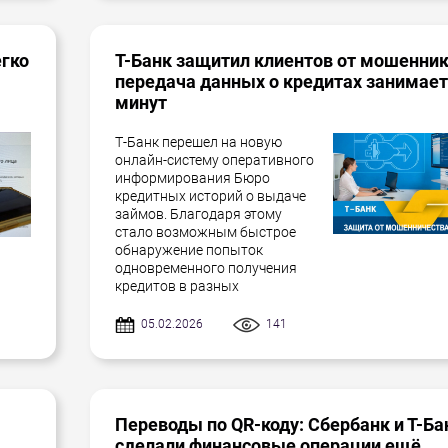
егко
Т-Банк защитил клиентов от мошенник
передача данных о кредитах занимает
минут
Т-Банк перешел на новую
онлайн-систему оперативного
информирования Бюро
кредитных историй о выдаче
займов. Благодаря этому
стало возможным быстрое
обнаружение попыток
одновременного получения
кредитов в разных
05.02.2026
141
Переводы по QR-коду: Сбербанк и Т-Ба
сделали финансовые операции ещё