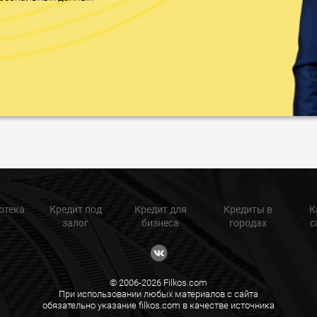
отека
Кредит под
Кредит для
Кредиты в
К
залог
бизнеса
городах
с
© 2006-2026 Filkos.com
При использовании любых материалов с сайта
обязательно указание filkos.com в качестве источника