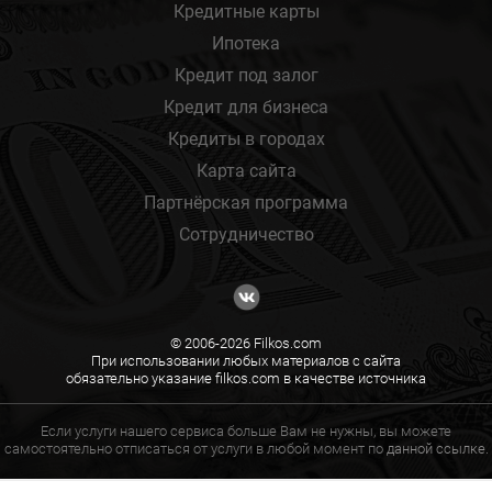
Кредитные карты
Ипотека
Кредит под залог
Кредит для бизнеса
Кредиты в городах
Карта сайта
Партнёрская программа
Сотрудничество
© 2006-2026 Filkos.com
При использовании любых материалов с сайта
обязательно указание filkos.com в качестве источника
Если услуги нашего сервиса больше Вам не нужны, вы можете
самостоятельно отписаться от услуги в любой момент по
данной ссылке.