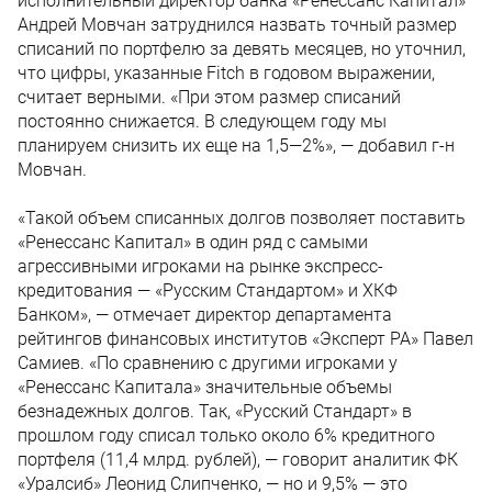
исполнительный директор банка «Ренессанс Капитал»
Андрей Мовчан затруднился назвать точный размер
списаний по портфелю за девять месяцев, но уточнил,
что цифры, указанные Fitch в годовом выражении,
считает верными. «При этом размер списаний
постоянно снижается. В следующем году мы
планируем снизить их еще на 1,5—2%», — добавил г-н
Мовчан.
«Такой объем списанных долгов позволяет поставить
«Ренессанс Капитал» в один ряд с самыми
агрессивными игроками на рынке экспресс-
кредитования — «Русским Стандартом» и ХКФ
Банком», — отмечает директор департамента
рейтингов финансовых институтов «Эксперт РА» Павел
Самиев. «По сравнению с другими игроками у
«Ренессанс Капитала» значительные объемы
безнадежных долгов. Так, «Русский Стандарт» в
прошлом году списал только около 6% кредитного
портфеля (11,4 млрд. рублей), — говорит аналитик ФК
«Уралсиб» Леонид Слипченко, — но и 9,5% — это