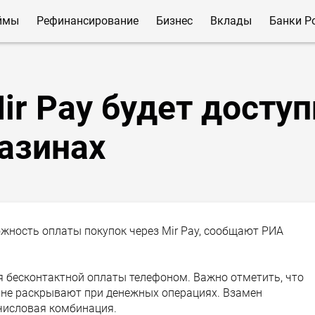
ймы
Рефинансирование
Бизнес
Вклады
Банки Р
ir Pay будет доступ
азинах
жность оплаты покупок через Mir Pay, сообщают РИА
я бесконтактной оплаты телефоном. Важно отметить, что
х не раскрывают при денежных операциях. Взамен
числовая комбинация.