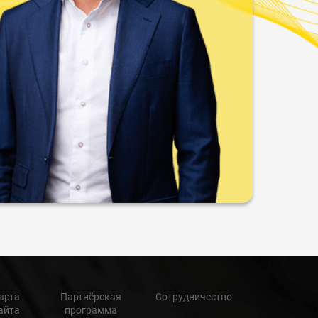
арта
Партнёрская
Сотрудничество
айта
программа