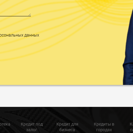
персональных данных
отека
Кредит под
Кредит для
Кредиты в
К
залог
бизнеса
городах
с