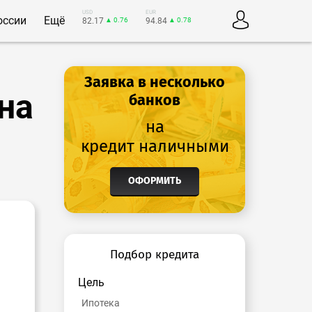
USD
EUR
оссии
Ещё
82.17
▲ 0.76
94.84
▲ 0.78
Заявка в несколько
на
банков
на
кредит наличными
ОФОРМИТЬ
Подбор кредита
Цель
Ипотека