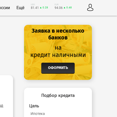
USD
EUR
оссии
Ещё
81.41
▲ 0.28
94.06
▲ 0.48
Заявка в несколько
банков
на
кредит наличными
ОФОРМИТЬ
Подбор кредита
од
Цель
Ипотека