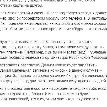
опулярных услуг, предлагаемых для элементарного и
стика» карты на другой.
ает, что простой и удобный перевод средств сегодня долже
мер, звонок посредством мобильного телефона. В настоящ
обы привлечь внимание пользователей и как можно скорее
дств. Считается, что новое приложение «O!pp» — это только
ебуется лишь два номера: карты получателя и карты
ак, как угодно клиенту банка, в том числе между картами
ем платежей (например, с Визы на МастерКард). Рублевые
ком» любых финансовых организаций Российской Федерац
ествляется бесплатно. Деньги нужно будет заплатить
 Самая маленькая величина комиссии в данном случае —
рацию. Зачисляются средства очень быстро. В зависимост
 карту, перевод длится от нескольких секунд до пары дней.
а, пользователь в состоянии сохранять сведения обо всех
жет создавать шаблоны. Именно так можно будет
и отправителей, что в будущем значительно упростить