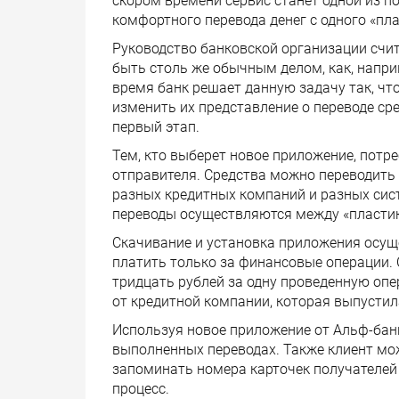
скором времени сервис станет одной из п
комфортного перевода денег с одного «пла
Руководство банковской организации счит
быть столь же обычным делом, как, напри
время банк решает данную задачу так, чт
изменить их представление о переводе сре
первый этап.
Тем, кто выберет новое приложение, потр
отправителя. Средства можно переводить т
разных кредитных компаний и разных сист
переводы осуществляются между «пласти
Скачивание и установка приложения осущ
платить только за финансовые операции.
тридцать рублей за одну проведенную опе
от кредитной компании, которая выпустила
Используя новое приложение от Альф-банк
выполненных переводах. Также клиент мо
запоминать номера карточек получателей 
процесс.