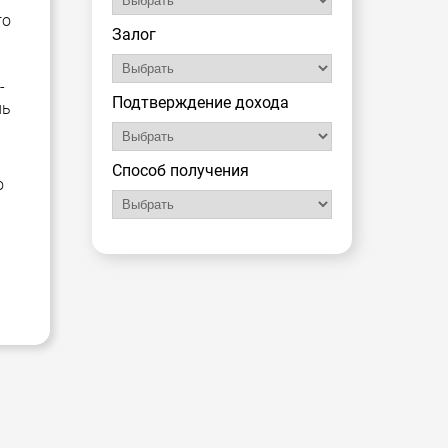
го
Залог
-
Подтверждение дохода
ль
Способ получения
о