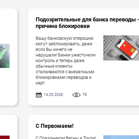
Подозрительные для банка переводы 
причина блокировки
Вашу банковскую операцию
могут заблокировать, даже
если Вы ничего не
нарушали! Банки ужесточили
контроль и теперь даже
обычные клиенты
сталкиваются с внезапными
блокировками переводов и
карт.
14.05.2026
76
С Первомаем!
С Праздником Весны и Труда!