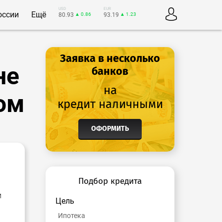
USD
EUR
оссии
Ещё
80.93
▲ 0.86
93.19
▲ 1.23
Заявка в несколько
не
банков
на
ом
кредит наличными
ОФОРМИТЬ
Подбор кредита
и
Цель
Ипотека