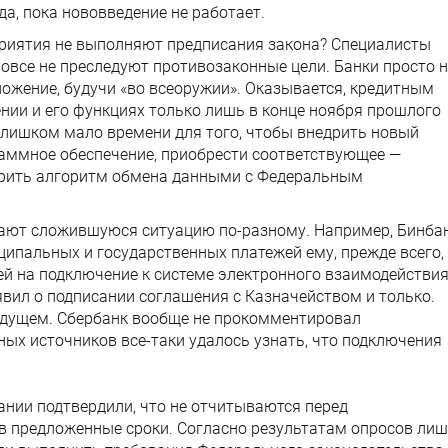
да, пока нововведение не работает.
риятия не выполняют предписания закона? Специалисты
овсе не преследуют противозаконные цели. Банки просто н
ложение, будучи «во всеоружии». Оказывается, кредитным
нии и его функциях только лишь в конце ноября прошлого
 слишком мало времени для того, чтобы внедрить новый
аммное обеспечение, приобрести соответствующее —
ерить алгоритм обмена данными с Федеральным
ют сложившуюся ситуацию по-разному. Например, Бинба
иципальных и государственных платежей ему, прежде всего,
ей на подключение к системе электронного взаимодействи
ил о подписании соглашения с Казначейством и только.
удущем. Сбербанк вообще не прокомментировал
ых источников все-таки удалось узнать, что подключения
нии подтвердили, что не отчитываются перед
 в предложенные сроки. Согласно результатам опросов ли