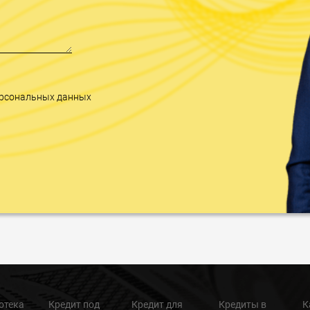
персональных данных
отека
Кредит под
Кредит для
Кредиты в
К