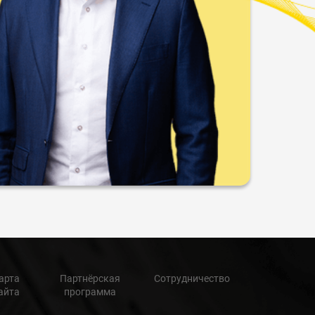
арта
Партнёрская
Сотрудничество
айта
программа