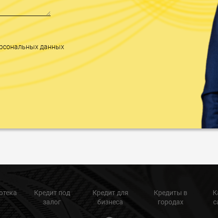
персональных данных
отека
Кредит под
Кредит для
Кредиты в
К
залог
бизнеса
городах
с