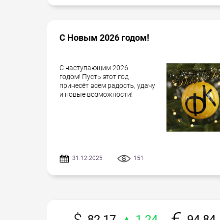
С Новым 2026 годом!
С наступающим 2026
годом! Пусть этот год
принесёт всем радость, удачу
и новые возможности!
31.12.2025
151
82.17
▲ 1.24
94.84