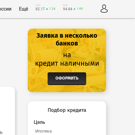
USD
EUR
оссии
Ещё
82.17
▲ 1.24
94.84
▲ 1.65
Заявка в несколько
банков
на
кредит наличными
ОФОРМИТЬ
Подбор кредита
Цель
Ипотека
сь