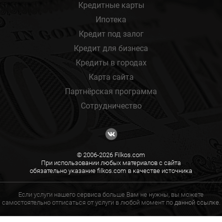
Кредитные карты
Ипотека
Кредит под залог
Кредит для бизнеса
Кредиты в городах
Карта сайта
Партнёрская программа
Сотрудничество
© 2006-2026 Filkos.com
При использовании любых материалов с сайта
обязательно указание filkos.com в качестве источника
Если услуги нашего сервиса больше Вам не нужны, вы можете
самостоятельно отписаться от услуги в любой момент по
данной ссылке.