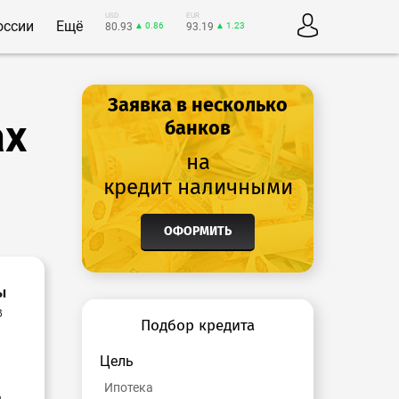
USD
EUR
оссии
Ещё
80.93
▲ 0.86
93.19
▲ 1.23
Заявка в несколько
ах
банков
на
кредит наличными
ОФОРМИТЬ
ы
в
Подбор кредита
Цель
Ипотека