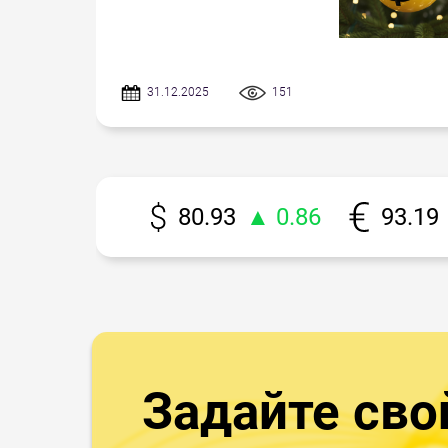
31.12.2025
151
80.93
▲ 0.86
93.19
Задайте сво