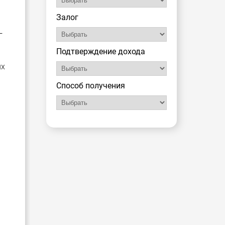
Залог
—
Подтверждение дохода
ых
Способ получения
я