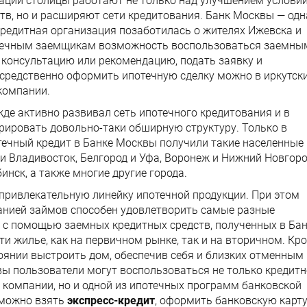
зации столицы работают не только над улучшением услови
тв, но и расширяют сети кредитования. Банк Москвы — одн
 кредитная организация позаботилась о жителях Ижевска и
отечным заемщикам возможность воспользоваться заемны
 консультацию или рекомендацию, подать заявку и
средственно оформить ипотечную сделку можно в иркутск
компании.
жде активно развивал сеть ипотечного кредитования и в
рировать довольно-таки обширную структуру. Только в
ечный кредит в Банке Москвы получили такие населенные
 и Владивосток, Белгород и Уфа, Воронеж и Нижний Новгоро
инск, а также многие другие города.
привлекательную линейку ипотечной продукции. При этом
анией займов способен удовлетворить самые разные
, с помощью заемных кредитных средств, полученных в Ба
ти жилье, как на первичном рынке, так и на вторичном. Кр
тоянии выстроить дом, обеспечив себя и близких отменным
вы пользователи могут воспользоваться не только кредит
компании, но и одной из ипотечных программ банковской
 можно взять
экспресс-кредит
, оформить банковскую карт