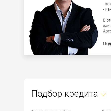
- ко
- на
В э
зав
Авт
Под
Подбор кредита