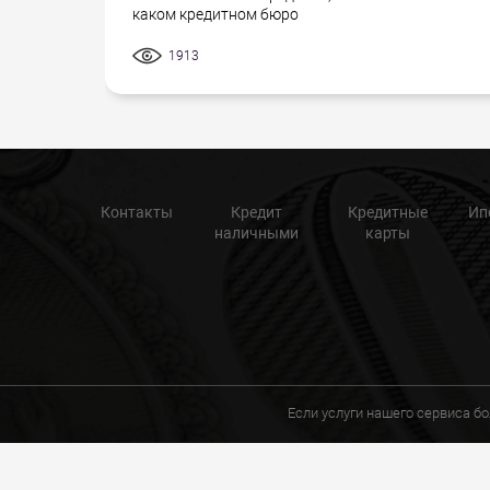
каком кредитном бюро
1913
Контакты
Кредит
Кредитные
Ип
наличными
карты
Если услуги нашего сервиса б