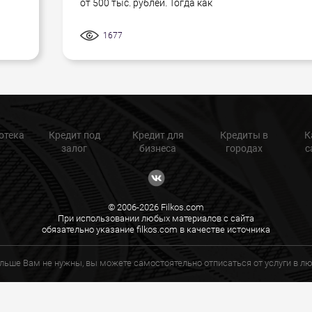
от 500 тыс. рублей. Тогда как
1677
отека
Кредит под
Кредит для
Кредиты в
К
залог
бизнеса
городах
с
© 2006-2026 Filkos.com
При использовании любых материалов с сайта
обязательно указание filkos.com в качестве источника
ольше Вам не нужны, вы можете самостоятельно отписаться от услуги в 