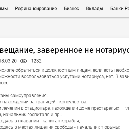
ймы
Рефинансирование
Бизнес
Вклады
Банки Р
вещание, заверенное не нотариу
18.03.20
1232
можете обратиться к должностным лицам, если есть необхо
можности воспользоваться услугами нотариуса, нет. В зави
осе:
рганы самоуправления;
и нахождении за границей - консульства;
и лечении в стационаре, нахождении доме престарелых – гл
, начальник госпиталя и пр.;
ходясь в плавании - капитан корабля;
аходясь в местах лишения свободы - начальник тюрьмы;