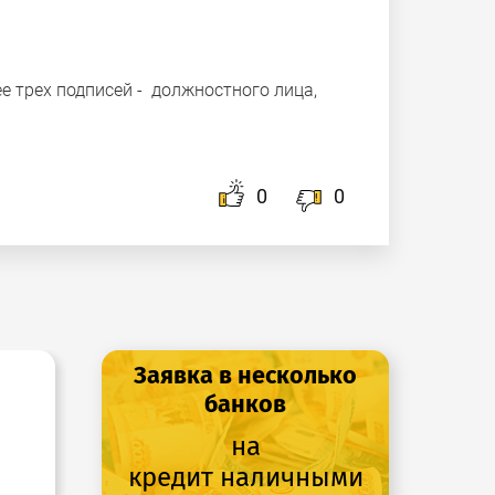
е трех подписей - должностного лица,
0
0
Заявка в несколько
банков
на
кредит наличными