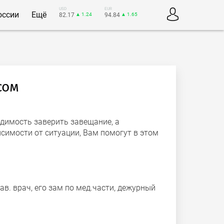
USD
EUR
оссии
Ещё
82.17
▲ 1.24
94.84
▲ 1.65
сом
димость заверить завещание, а
симости от ситуации, Вам помогут в этом
ав. врач, его зам по мед.части, дежурный