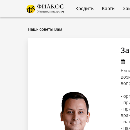
Кредиты
Карты
За
Наши советы Вам
За
Вы 
воз
вопр
- о
- пр
- пр
врач
- на
- н