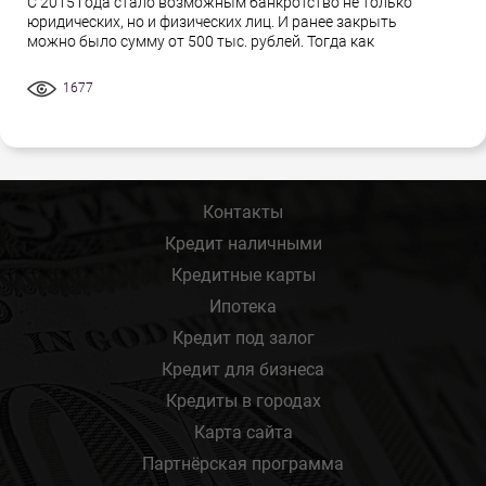
С 2015 года стало возможным банкротство не только
юридических, но и физических лиц. И ранее закрыть
можно было сумму от 500 тыс. рублей. Тогда как
1677
Контакты
Кредит наличными
Кредитные карты
Ипотека
Кредит под залог
Кредит для бизнеса
Кредиты в городах
Карта сайта
Партнёрская программа