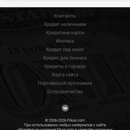
Контакты
Кредит наличными
Кредитные карты
Ипотека
Кредит под залог
Кредит для бизнеса
Кредиты в городах
Карта сайта
Партнёрская программа
Сотрудничество
© 2006-2026 Filkos.com
При использовании любых материалов с сайта
обязательно указание filkos.com в качестве источника