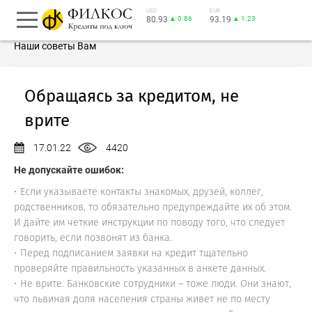
USD
EUR
80.93
▲ 0.86
93.19
▲ 1.23
Наши советы Вам
Обращаясь за кредитом, не
врите
17.01.22
4420
Не допускайте ошибок:
Если указываете контакты знакомых, друзей, коллег,
родственников, то обязательно предупреждайте их об этом.
И дайте им четкие инструкции по поводу того, что следует
говорить, если позвонят из банка.
Перед подписанием заявки на кредит тщательно
проверяйте правильность указанных в анкете данных.
Не врите. Банковские сотрудники – тоже люди. Они знают,
что львиная доля населения страны живет не по месту