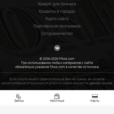
Кредит для бизнеса
Кредиты в городах
Карта сайта
Партнёрская программа
Сотрудничество
© 2006-2026 Filkos.com
При использовании любых материалов с сайта
обязательно указание filkos.com в качестве источника
Если услуги нашего сервиса больше Вам не нужны, вы можете
самостоятельно отписаться от услуги в любой момент по
данной ссылке.
Займы
Наличные
Карты