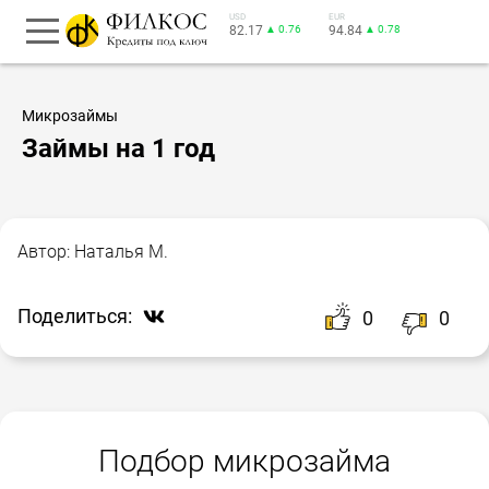
USD
EUR
82.17
▲ 0.76
94.84
▲ 0.78
Микрозаймы
Займы на 1 год
Автор:
Наталья М.
Поделиться:
0
0
Подбор микрозайма