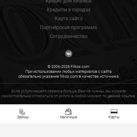
Кредит для бизнеса
Кредиты в городах
Карта сайта
Партнёрская программа
Сотрудничество
© 2006-2026 Filkos.com
При использовании любых материалов с сайта
обязательно указание filkos.com в качестве источника
Если услуги нашего сервиса больше Вам не нужны, вы можете
самостоятельно отписаться от услуги в любой момент по
данной ссылке.
Займы
Наличные
Карты