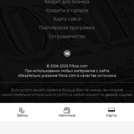
Кредит для бизнеса
Кредиты в городах
Карта сайта
Партнёрская программа
Сотрудничество
© 2006-2026 Filkos.com
При использовании любых материалов с сайта
обязательно указание filkos.com в качестве источника
Если услуги нашего сервиса больше Вам не нужны, вы можете
самостоятельно отписаться от услуги в любой момент по
данной ссылке.
Займы
Наличные
Карты