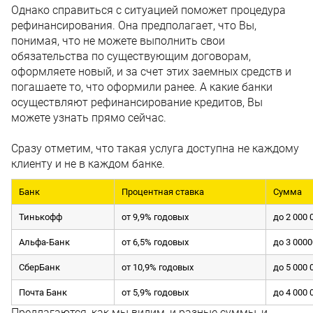
Однако справиться с ситуацией поможет процедура
рефинансирования. Она предполагает, что Вы,
понимая, что не можете выполнить свои
обязательства по существующим договорам,
оформляете новый, и за счет этих заемных средств и
погашаете то, что оформили ранее. А какие банки
осуществляют рефинансирование кредитов, Вы
можете узнать прямо сейчас.
Сразу отметим, что такая услуга доступна не каждому
клиенту и не в каждом банке.
Банк
Процентная ставка
Сумма
Тинькофф
от 9,9% годовых
до 2 000 
Альфа-Банк
от 6,5% годовых
до 3 000
СберБанк
от 10,9% годовых
до 5 000 
Почта Банк
от 5,9% годовых
до 4 000 
Предлагаются, как мы видим, и разные суммы, и