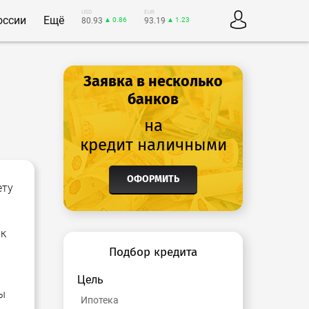
USD
EUR
оссии
Ещё
80.93
▲ 0.86
93.19
▲ 1.23
Заявка в несколько
банков
на
кредит наличными
ОФОРМИТЬ
ету
нк
Подбор кредита
Цель
ы
Ипотека