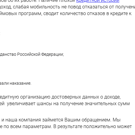
ов об их работе. Наличие плохой
кредитной истории
ход, слабая мобильность не повод отказаться от получен
ймовых программ, сводит количество отказов в кредите к
:
данство Российской Федерации;
вали наказание.
редитную организацию достоверных данных о доходе,
ей увеличивает шансы на получение значительных сумм
те, и наша компания займется Вашим обращением. Мы
ие по всем параметрам. В результате положительно может