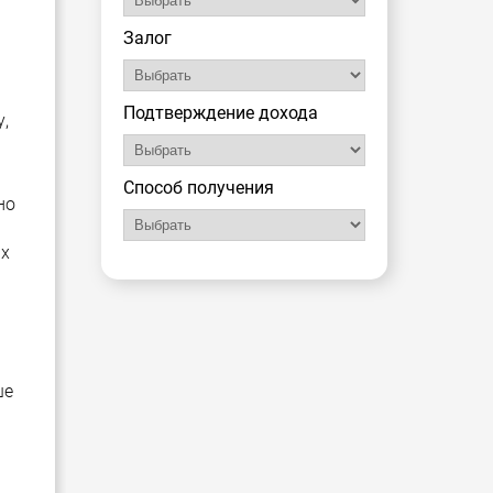
Залог
Подтверждение дохода
,
Способ получения
но
их
ше