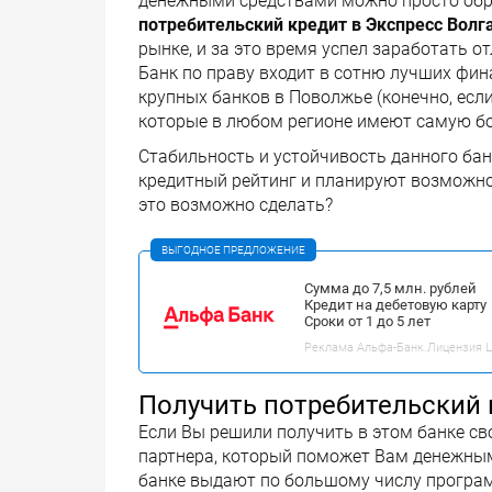
денежными средствами можно просто обра
потребительский кредит в
Экспресс Волг
рынке, и за это время успел заработать 
Банк по праву входит в сотню лучших фи
крупных банков в Поволжье (конечно, если
которые в любом регионе имеют самую б
Стабильность и устойчивость данного бан
кредитный рейтинг и планируют возможное
это возможно сделать?
ВЫГОДНОЕ ПРЕДЛОЖЕНИЕ
Сумма до 7,5 млн. рублей
Кредит на дебетовую карту
Сроки от 1 до 5 лет
Реклама Альфа-Банк.Лицензия ЦБ
Получить потребительский 
Если Вы решили получить в этом банке св
партнера, который поможет Вам денежным
банке выдают по большому числу програм