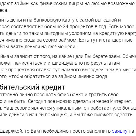
выдают займы как физическим лицам на любые возможные
еса.
чить деньги на банковскую карту с самой выгодной и
рая составляет не больше 24 процентов в год. Есть малое
ть деньги по таким выгодным условиям на кредитную карту
ся именно сюда за своим займом. Есть тут и стандартные
Вам взять деньги на любые цели.
ймам зависит от того, на какие цели Вы берете заем. Обыч
о может начисляться и индивидуально по результатам
ае процентная ставка тут намного выгодней, чем во мног
того, чтобы обратиться за займом именно сюда.
ебительский кредит
зательно лично посещать офис банка и тратить свое
 и не быть. Сегодня все можно сделать и через Интернет.
m. Наш сервис является уникальным, он работает уже боль
чили деньги с нашей помощью, и Вы тоже сможете сделать
оддержкой, то Вам необходимо просто заполнить
заявку
на