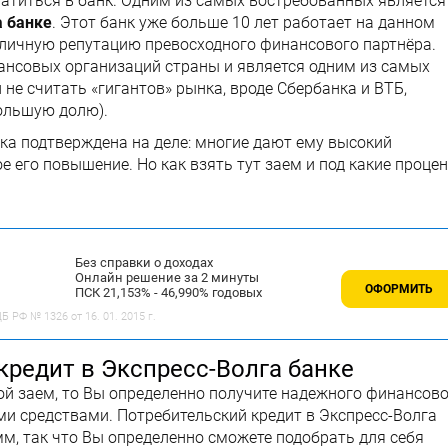
титься в банк. Одним из самых востребованных является
а банке
. Этот банк уже больше 10 лет работает на данном
отличную репутацию превосходного финансового партнёра.
нансовых организаций страны и является одним из самых
 не считать «гигантов» рынка, вроде Сбербанка и ВТБ,
ольшую долю).
ка подтверждена на деле: многие дают ему высокий
 его повышение. Но как взять тут заем и под какие проце
Без справки о доходах
Онлайн решение за 2 минуты
ОФОРМИТЬ
ПСК 21,153% - 46,990% годовых
 РФ № 1326 от 16. 01. 2015 г.
кредит в Экспресс-Волга банке
ой заем, то Вы определенно получите надежного финансов
и средствами. Потребительский кредит в Экспресс-Волга
м, так что Вы определенно сможете подобрать для себя