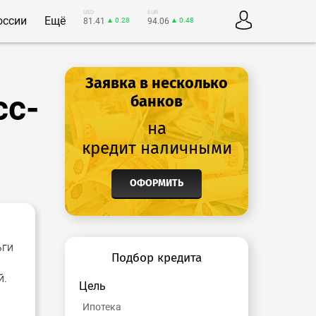
USD
EUR
оссии
Ещё
81.41
▲ 0.28
94.06
▲ 0.48
Заявка в несколько
сс-
банков
на
кредит наличными
ОФОРМИТЬ
ьги
Подбор кредита
й.
Цель
Ипотека