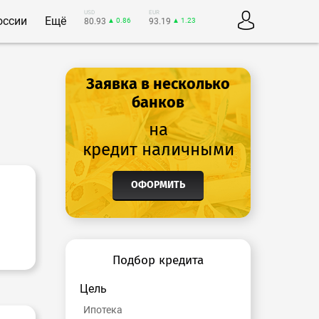
USD
EUR
оссии
Ещё
80.93
▲ 0.86
93.19
▲ 1.23
Заявка в несколько
банков
на
кредит наличными
ОФОРМИТЬ
Подбор кредита
Цель
Ипотека