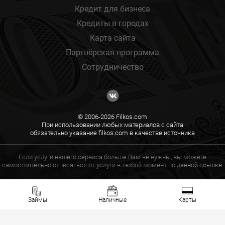
Кредит для бизнеса
Кредиты в городах
Карта сайта
Партнёрская программа
Сотрудничество
© 2006-2026 Filkos.com
При использовании любых материалов с сайта
обязательно указание filkos.com в качестве источника
Если услуги нашего сервиса больше Вам не нужны, вы можете
самостоятельно отписаться от услуги в любой момент по
данной ссылке.
Займы
Наличные
Карты