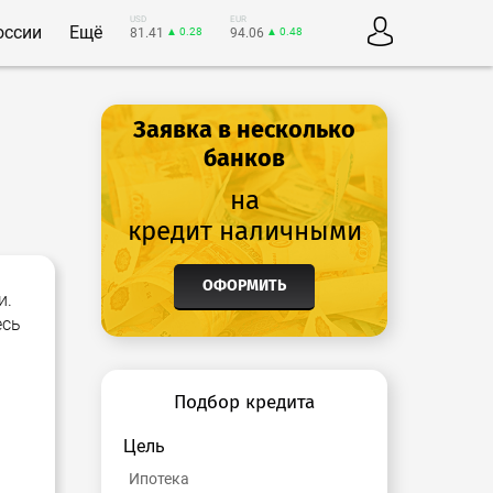
USD
EUR
оссии
Ещё
81.41
▲ 0.28
94.06
▲ 0.48
Заявка в несколько
банков
на
кредит наличными
ОФОРМИТЬ
и.
есь
Подбор кредита
Цель
Ипотека