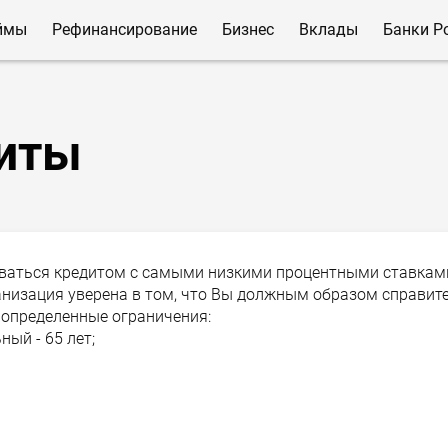
ймы
Рефинансирование
Бизнес
Вклады
Банки Р
иты
ваться кредитом с самыми низкими процентными ставкам
ганизация уверена в том, что Вы должным образом справит
 определенные ограничения:
ый - 65 лет;