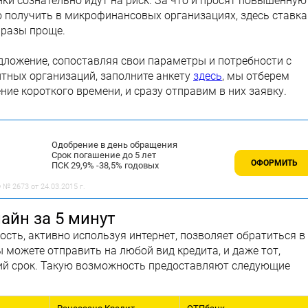
нки сознательно идут на риск. За что и просят повышенную
о получить в микрофинансовых организациях, здесь ставка
 разы проще.
дложение, сопоставляя свои параметры и потребности с
тных организаций, заполните анкету
здесь
, мы отберем
ие короткого времени, и сразу отправим в них заявку.
Одобрение в день обращения
Срок погашение до 5 лет
ОФОРМИТЬ
ПСК 29,9% -38,5% годовых
№ 2673 от 24.03.2015 г.
айн за 5 минут
ность, активно используя интернет, позволяет обратиться в
ы можете отправить на любой вид кредита, и даже тот,
ий срок. Такую возможность предоставляют следующие