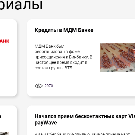
риалы
Кредиты в МДМ Банке
МДМ Банк был
реорганизован в фоме
присоединения к Бинбанку. В
настоящее время входит в
состав группы ВТБ.
2970
о
Начался прием бесконтактных карт Vi
payWave
Visa и Сбербанк объявили о начале приема карт