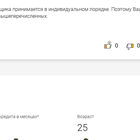
щика принимается в индивидуальном порядке. Поэтому В
 вышеперечисленных.
0
0
кредита в месяцах*
Возраст