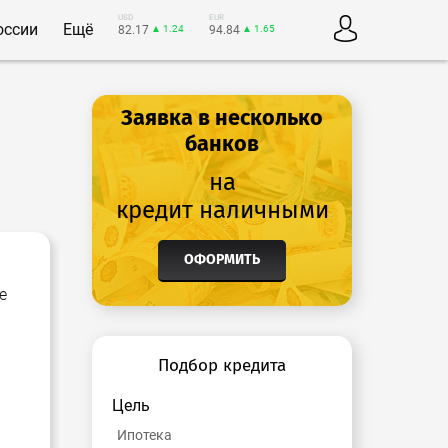
USD
EUR
оссии
Ещё
82.17
▲ 1.24
94.84
▲ 1.65
Заявка в несколько
банков
на
кредит наличными
ОФОРМИТЬ
е
Подбор кредита
Цель
Ипотека