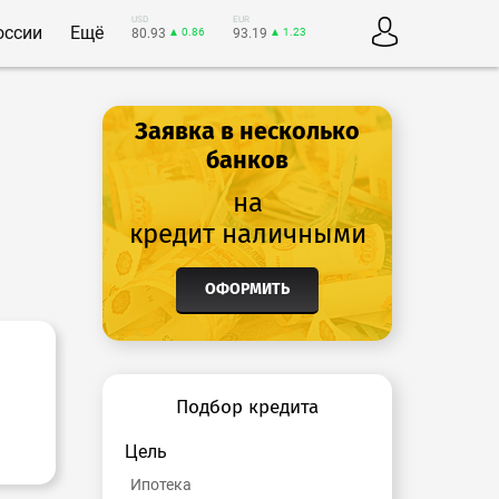
USD
EUR
оссии
Ещё
80.93
▲ 0.86
93.19
▲ 1.23
Заявка в несколько
банков
на
кредит наличными
ОФОРМИТЬ
Подбор кредита
Цель
Ипотека