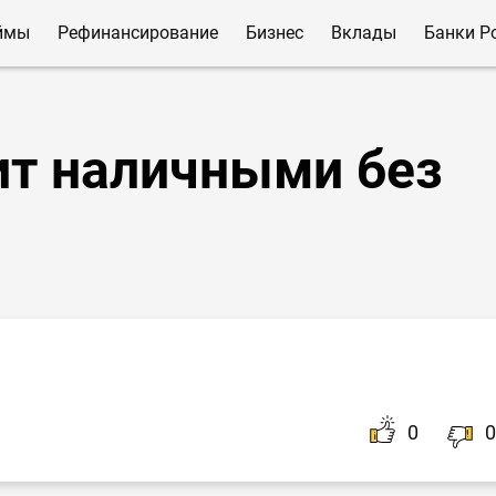
ймы
Рефинансирование
Бизнес
Вклады
Банки Р
т наличными без
0
0