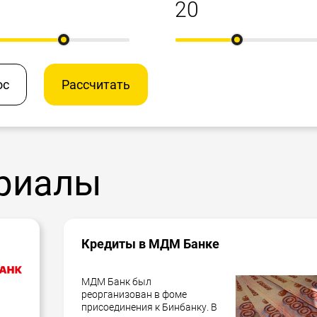
ос
Рассчитать
риалы
Кредиты в МДМ Банке
МДМ Банк был
реорганизован в фоме
присоединения к Бинбанку. В