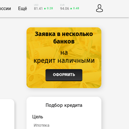
USD
EUR
оссии
Ещё
81.41
▲ 0.28
94.06
▲ 0.48
Заявка в несколько
банков
на
кредит наличными
ОФОРМИТЬ
Подбор кредита
Цель
Ипотека