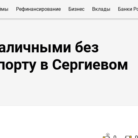
ймы
Рефинансирование
Бизнес
Вклады
Банки Р
наличными без
порту в Сергиевом
0
0