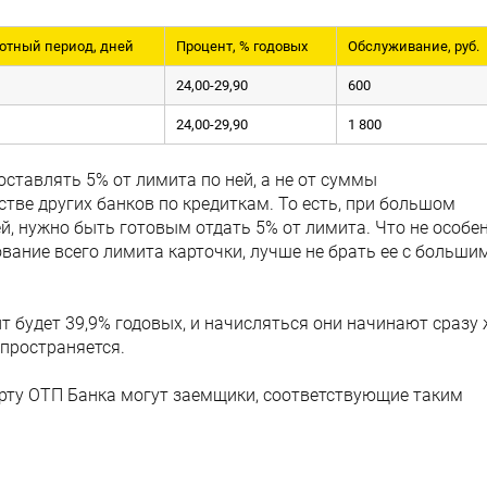
отный период, дней
Процент, % годовых
Обслуживание, руб.
24,00-29,90
600
24,00-29,90
1 800
ставлять 5% от лимита по ней, а не от суммы
стве других банков по кредиткам. То есть, при большом
, нужно быть готовым отдать 5% от лимита. Что не особе
ование всего лимита карточки, лучше не брать ее с больши
 будет 39,9% годовых, и начисляться они начинают сразу 
спространяется.
рту ОТП Банка могут заемщики, соответствующие таким