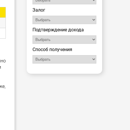
Залог
Подтверждение дохода
Способ получения
нно
м
же,