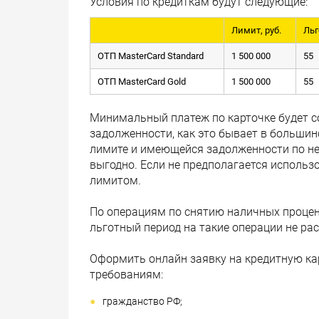
Условия по кредиткам будут следующие:
Лимит, руб.
Льг
ОТП MasterCard Standard
1 500 000
55
ОТП MasterCard Gold
1 500 000
55
Минимальный платеж по карточке будет со
задолженности, как это бывает в большин
лимите и имеющейся задолженности по ней
выгодно. Если не предполагается использ
лимитом.
По операциям по снятию наличных процент
льготный период на такие операции не ра
Оформить онлайн заявку на кредитную ка
требованиям:
гражданство РФ;