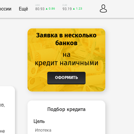
USD
EUR
оссии
Ещё
80.93
▲ 0.86
93.19
▲ 1.23
Заявка в несколько
банков
на
кредит наличными
ОФОРМИТЬ
в,
Подбор кредита
Цель
Ипотека
не