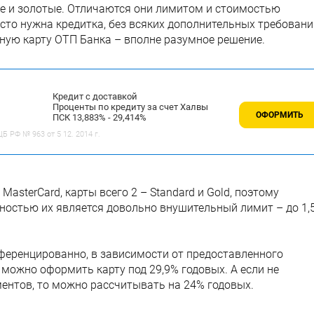
е и золотые. Отличаются они лимитом и стоимостью
осто нужна кредитка, без всяких дополнительных требовани
тную карту ОТП Банка – вполне разумное решение.
Кредит с доставкой
Проценты по кредиту за счет Халвы
ОФОРМИТЬ
ПСК 13,883% - 29,414%
 РФ № 963 от 5 12. 2014 г.
asterCard, карты всего 2 – Standard и Gold, поэтому
ностью их является довольно внушительный лимит – до 1,
еренцированно, в зависимости от предоставленного
 можно оформить карту под 29,9% годовых. А если не
ментов, то можно рассчитывать на 24% годовых.