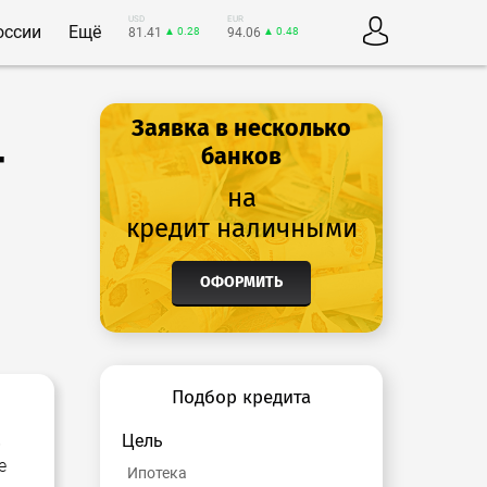
USD
EUR
оссии
Ещё
81.41
▲ 0.28
94.06
▲ 0.48
Заявка в несколько
т
банков
на
кредит наличными
ОФОРМИТЬ
Подбор кредита
Цель
в
е
Ипотека