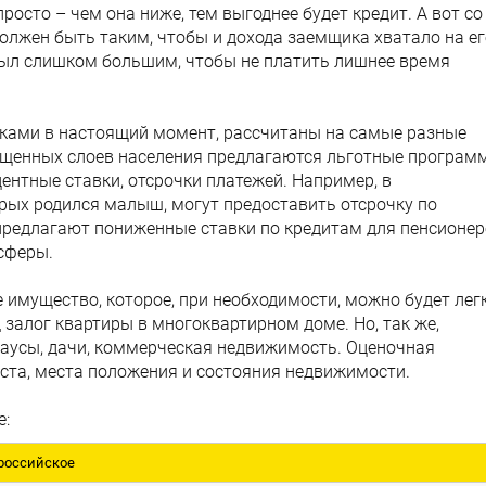
росто – чем она ниже, тем выгоднее будет кредит. А вот со
должен быть таким, чтобы и дохода заемщика хватало на ег
е был слишком большим, чтобы не платить лишнее время
ками в настоящий момент, рассчитаны на самые разные
ищенных слоев населения предлагаются льготные програм
нтные ставки, отсрочки платежей. Например, в
рых родился малыш, могут предоставить отсрочку по
 предлагают пониженные ставки по кредитам для пенсионер
сферы.
 имущество, которое, при необходимости, можно будет лег
 залог квартиры в многоквартирном доме. Но, так же,
хаусы, дачи, коммерческая недвижимость. Оценочная
аста, места положения и состояния недвижимости.
е:
российское