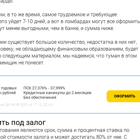
барды.
м, в то же время, самое трудоемкое и требующее
это уйдет 7-10 дней, а вот в ломбардах могут все оформить
удут менее выгодными, чем в банке, и сумма ниже.
и существует большое количество, недостатка в них нет,
ловеку, не обладающему финансовым образованием, будет
со следующим материалом, мы надеемся, что туман в этом
аемщик не понесет.
% годовых
ПСК 27,376% - 37,999%
н рублей
Кредитные каникулы до 2 месяцев
ОФОРМИТЬ
Без обеспечения
 ЦБ РФ № 3251 от 17.12. 2014 г.
ть под залог
тования являются срок, сумма и процентная ставка по
ой стоимости залога и может достигать 80% от нее. С