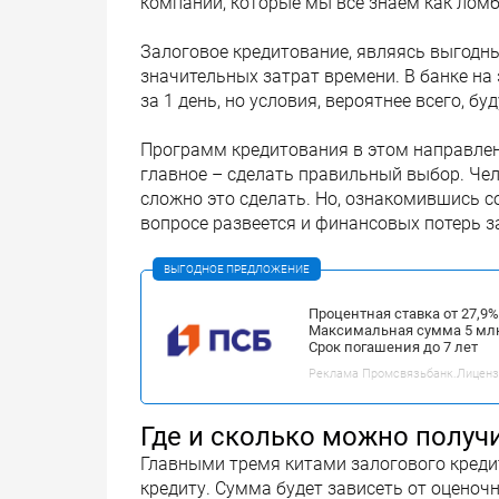
компании, которые мы все знаем как лом
Залоговое кредитование, являясь выгодны
значительных затрат времени. В банке на 
за 1 день, но условия, вероятнее всего, б
Программ кредитования в этом направлени
главное – сделать правильный выбор. Че
сложно это сделать. Но, ознакомившись 
вопросе развеется и финансовых потерь з
ВЫГОДНОЕ ПРЕДЛОЖЕНИЕ
Процентная ставка от 27,9
Максимальная сумма 5 мл
Срок погашения до 7 лет
Реклама Промсвязьбанк.Лицензия
Где и сколько можно получи
Главными тремя китами залогового креди
кредиту. Сумма будет зависеть от оценочн