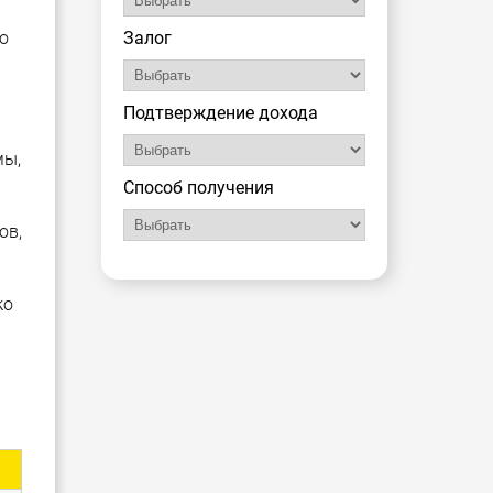
о
Залог
Подтверждение дохода
мы,
Способ получения
ов,
ко