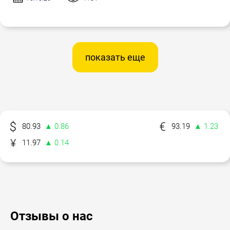
показать еще
80.93
▲ 0.86
93.19
▲ 1.23
11.97
▲ 0.14
Отзывы о нас