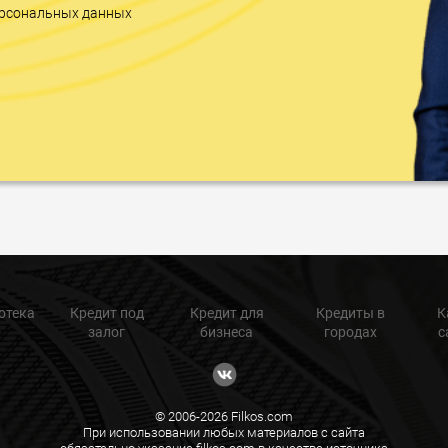
персональных данных
отека
Кредит под
Кредит для
Кредиты в
К
залог
бизнеса
городах
с
© 2006-2026 Filkos.com
При использовании любых материалов с сайта