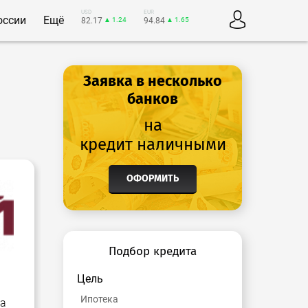
USD
EUR
оссии
Ещё
82.17
▲ 1.24
94.84
▲ 1.65
Заявка в несколько
банков
на
кредит наличными
ОФОРМИТЬ
Подбор кредита
Цель
Ипотека
на