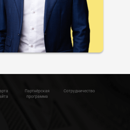
арта
Партнёрская
Сотрудничество
айта
программа