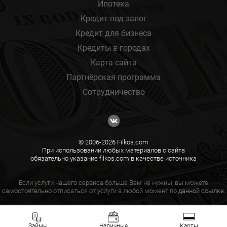
Ипотека
Кредит под залог
Кредит для бизнеса
Кредиты в городах
Карта сайта
Партнёрская программа
Сотрудничество
© 2006-2026 Filkos.com
При использовании любых материалов с сайта
обязательно указание filkos.com в качестве источника
Если услуги нашего сервиса больше Вам не нужны, вы можете
самостоятельно отписаться от услуги в любой момент по
данной ссылке.
Займы
Наличные
Карты