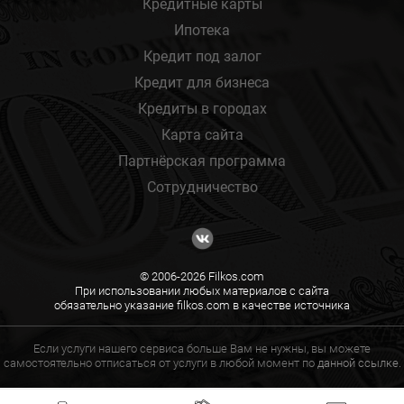
Кредитные карты
Ипотека
Кредит под залог
Кредит для бизнеса
Кредиты в городах
Карта сайта
Партнёрская программа
Сотрудничество
© 2006-2026 Filkos.com
При использовании любых материалов с сайта
обязательно указание filkos.com в качестве источника
Если услуги нашего сервиса больше Вам не нужны, вы можете
самостоятельно отписаться от услуги в любой момент по
данной ссылке.