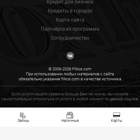
Кредит для бизнеса
Кредиты в городах
Карта сайта
Партнёрская программа
Сотрудничество
© 2006-2026 Filkos.com
При использовании любых материалов с сайта
обязательно указание filkos.com в качестве источника
Если услуги нашего сервиса больше Вам не нужны, вы можете
самостоятельно отписаться от услуги в любой момент по
данной ссылке.
Займы
Наличные
Карты