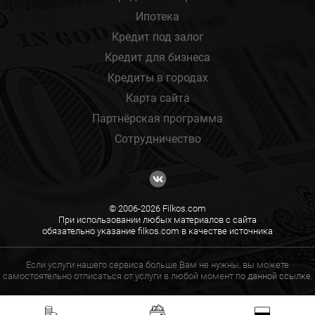
Ипотека
Кредит под залог
Кредит для бизнеса
Кредиты в городах
Карта сайта
Партнёрская программа
Сотрудничество
© 2006-2026 Filkos.com
При использовании любых материалов с сайта
обязательно указание filkos.com в качестве источника
Если услуги нашего сервиса больше Вам не нужны, вы можете
самостоятельно отписаться от услуги в любой момент по
данной ссылке.