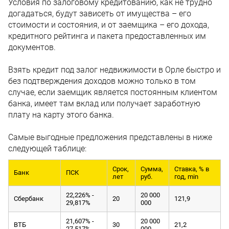
Условия по залоговому кредитованию, как не трудно
догадаться, будут зависеть от имущества – его
стоимости и состояния, и от заемщика – его дохода,
кредитного рейтинга и пакета предоставленных им
документов.
Взять кредит под залог недвижимости в Орле быстро и
без подтверждения доходов можно только в том
случае, если заемщик является постоянным клиентом
банка, имеет там вклад или получает заработную
плату на карту этого банка.
Самые выгодные предложения представлены в ниже
следующей таблице:
Срок,
Сумма,
Ставка, % в
Банк
ПСК
лет
руб.
год, min
22,226% -
20 000
Сбербанк
20
121,9
29,817%
000
21,607% -
20 000
ВТБ
30
21,2
27,517%
000