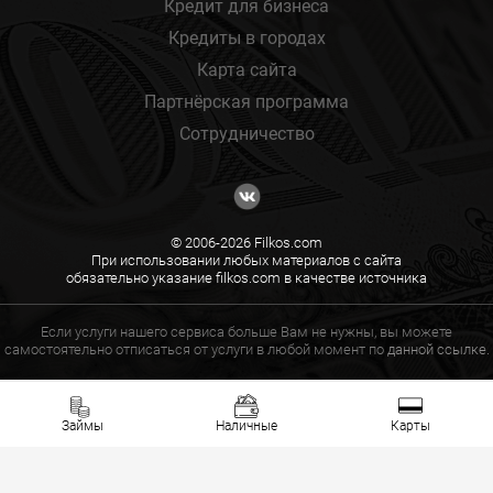
Кредит для бизнеса
Кредиты в городах
Карта сайта
Партнёрская программа
Сотрудничество
© 2006-2026 Filkos.com
При использовании любых материалов с сайта
обязательно указание filkos.com в качестве источника
Если услуги нашего сервиса больше Вам не нужны, вы можете
самостоятельно отписаться от услуги в любой момент по
данной ссылке.
Займы
Наличные
Карты