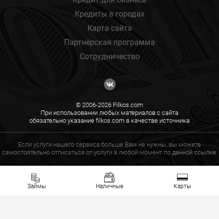
Кредиты в городах
Карта сайта
Партнёрская программа
Сотрудничество
© 2006-2026 Filkos.com
При использовании любых материалов с сайта
обязательно указание filkos.com в качестве источника
Если услуги нашего сервиса больше Вам не нужны, вы можете
самостоятельно отписаться от услуги в любой момент по
данной ссылке.
Займы
Наличные
Карты