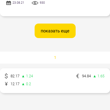
23.08.21
930
показать еще
1
82.17
▲ 1.24
94.84
▲ 1.65
12.17
▲ 0.2