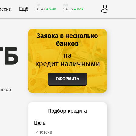
USD
EUR
оссии
Ещё
81.41
▲ 0.28
94.06
▲ 0.48
Заявка в несколько
банков
на
кредит наличными
ОФОРМИТЬ
анков.
Подбор кредита
Цель
Ипотека