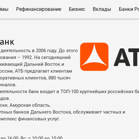
ймы
Рефинансирование
Бизнес
Вклады
Банки Р
Банк
еятельность в 2006 году. До этого
нования – 1992. На сегодняшний
уживающий Дальний Восток и
оссии, АТБ предлагает клиентам
поративных клиентов, 880 тысяч
миналов.
ятельности банк входит в ТОП-100 крупнейших российских б
адов.
ке, Амурская область.
упных банков Дальнего Востока, обслуживает частных и
омплекс финансовых услуг.
до 16:00, Вс: с 10:00 до 15:00