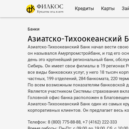
Кредиты
Карты
За
Банки
Азиатско-Тихоокеанский 
Азиатско-Тихоокеанский Банк начал вести свою д
он назывался Амурпромстройбанк, и год его ос
день это крупнейший региональный банк, обсл
Сибирь. Он имеет свои филиалы в 19 регионах Р
все виды банковских услуг, у него 18 тысяч кор
частных, 199 отделений, 284 банкомата, 220 тер
По всем возможным показателям банковской де
Является участником Системы страхования вкл
Головной офис банка расположен в Благовещенс
Азиатско-Тихоокеанский Банк один из самых кр
корпоративных клиентов. Он предлагает весь к
Телефон: 8 (800) 775-88-88, +7 (4162) 222-333
Время работы: Пн-Пт: с 09:00 до 19:00, Сб: с 10:00 