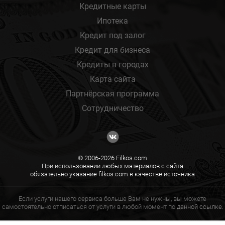
Кредитные карты
Ипотека
Кредит под залог
Кредит для бизнеса
Кредиты в городах
Карта сайта
Партнёрская программа
Сотрудничество
© 2006-2026 Filkos.com
При использовании любых материалов с сайта
обязательно указание filkos.com в качестве источника
Если услуги нашего сервиса больше Вам не нужны, вы можете
самостоятельно отписаться от услуги в любой момент по
данной ссылке.