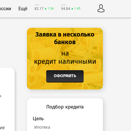
USD
EUR
оссии
Ещё
82.17
▲ 1.24
94.84
▲ 1.65
Заявка в несколько
банков
на
кредит наличными
ОФОРМИТЬ
ь
Подбор кредита
Цель
ие
Ипотека