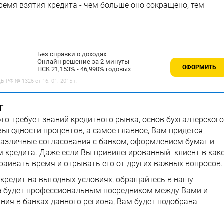
ремя взятия кредита - чем больше оно сокращено, тем
Без справки о доходах
Онлайн решение за 2 минуты
ОФОРМИТЬ
ПСК 21,153% - 46,990% годовых
 РФ № 1326 от 16. 01. 2015 г.
т
это требует знаний кредитного рынка, основ бухгалтерского
выгодности процентов, а самое главное, Вам придется
различные согласования с банком, оформлением бумаг и
м кредита. Даже если Вы привилегированный клиент в как
краивать время и отрывать его от других важных вопросов.
кредит на выгодных условиях, обращайтесь в нашу
е
будет профессиональным посредником между Вами и
ния в банках данного региона, Вам будет подобрана