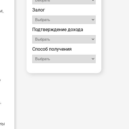
Залог
м,
Подтверждение дохода
Способ получения
о
,
ены